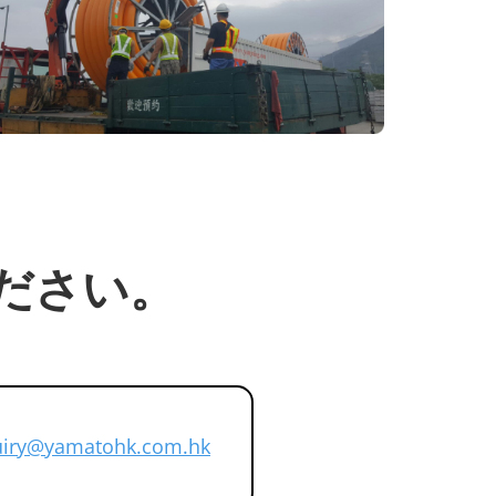
ださい。
uiry@yamatohk.com.hk