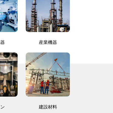
機器
産業機器
ジン
建設材料