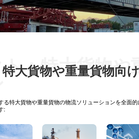
クト：特大貨物や
：特大貨物や重量貨物向
ン
する特大貨物や重量貨物の物流ソリューションを全面的
: