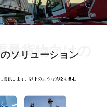
重量貨物向けの
けのソリューション
に提供します。以下のような貨物を含む