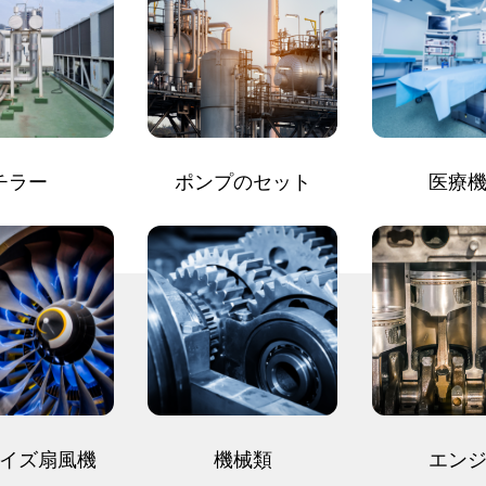
チラー
ポンプのセット
医療
イズ扇風機
機械類
エン