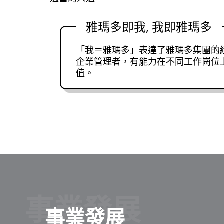
雅瑪多即我, 我即雅瑪多
「我＝雅瑪多」表達了雅瑪多集團的
企業管理者，有能力在不同工作崗位
值。
事業發展
事業發展