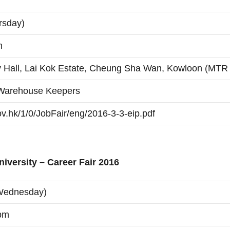
rsday)
m
 Hall, Lai Kok Estate, Cheung Sha Wan, Kowloon (MTR
& Warehouse Keepers
ov.hk/1/0/JobFair/eng/2016-3-3-eip.pdf
iversity – Career Fair 2016
Wednesday)
 pm