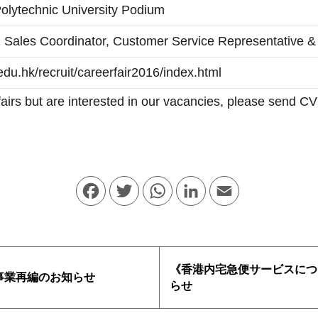
lytechnic University Podium
, Sales Coordinator, Customer Service Representative 
edu.hk/recruit/careerfair2016/index.html
 fairs but are interested in our vacancies, please send
Facebook
Twitter
WhatsApp
LinkedIn
Email
《香港内宅急便サービスにつ
事業再編のお知らせ
らせ