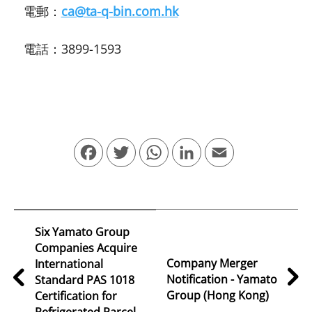
電郵：
ca@ta-q-bin.com.hk
電話：3899-1593
Facebook
Twitter
WhatsApp
LinkedIn
Email
Six Yamato Group
Companies Acquire
Company Merger
International
Notification - Yamato
Standard PAS 1018
Group (Hong Kong)
Certification for
Refrigerated Parcel