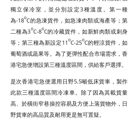
獨立保冷室，並分別設定3種溫度。第一種
o
為-18
C的急凍貨件，如急凍肉類或海產等；第
o
o
二種為3
C-8
C的冷藏貨件，如新鮮肉類或刺身
o
o
等；第三種為新設定11
C-25
C的輕涼貨件，如
葡萄酒或蔬果等。為了更彈性配合市場需求，香
港宅急便增設第三種溫度區間，供給客戶選擇。
是次香港宅急便選用日野5.5噸低床貨車，製作
此款三種溫度區間冷凍車。除了因為其載貨量
高、於橫街窄巷操控容易及方便上落貨物外，日
野貨車的高品質及耐用更是無可置疑。