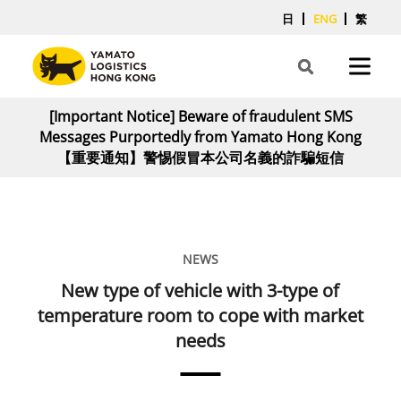
日
ENG
繁
[Important Notice] Beware of fraudulent SMS
Messages Purportedly from Yamato Hong Kong
【重要通知】警惕假冒本公司名義的詐騙短信
NEWS
New type of vehicle with 3-type of
temperature room to cope with market
needs